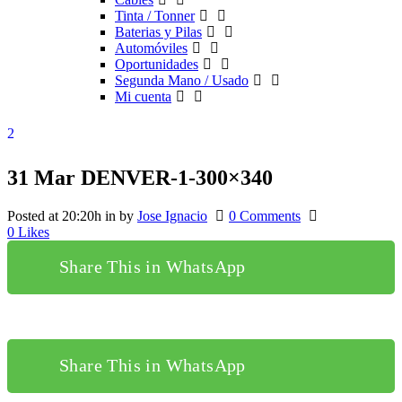
Tinta / Tonner
Baterias y Pilas
Automóviles
Oportunidades
Segunda Mano / Usado
Mi cuenta
31 Mar
DENVER-1-300×340
Posted at 20:20h
in
by
Jose Ignacio
0 Comments
0
Likes
Share This in WhatsApp
Share This in WhatsApp