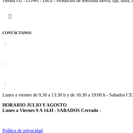
Tienda O2 - LOWI - DIGI - Productos de telefonía móvil, fija, fibra, i
CONTÁCTANOS
Navarra
948 363 383 | 948 961 025 |
Lunes a viernes de 9,30 a 13:30 h y de 16:30 a 19:00 h - Sabados 
HORARIO JULIO Y AGOSTO
Lunes a Viernes 9 A 14.H - SABADOS Cerrado
-
Política de privacidad