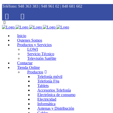
Teléfono:
948 363 383 | 948 961 02 | 848 681 602
Inicio
Quienes Somos
Productos y Servicios
LOWI
Servicio Técnico
Televisión Satélite
Contactar
Tienda Online
Productos
Telefonía móvil
Telefonía Fija
Tablets
Accesorios Telefonía
Electrónica de consumo
Electricidad
Informática
Antenas y Distribución
Cables