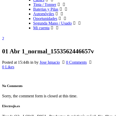
Tinta / Tonner
Baterias y Pilas
Automóviles
Oportunidades
Segunda Mano / Usado
Mi cuenta
01 Abr
1_normal_1553562446657v
Posted at 15:44h
in
by
Jose Ignacio
0 Comments
0
Likes
No Comments
Sorry, the comment form is closed at this time.
Electrojis.es