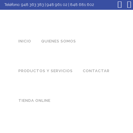
Teléfono:
948 363 383 | 948 961 02 | 848 681 602
INICIO
QUIENES SOMOS
PRODUCTOS Y SERVICIOS
CONTACTAR
TIENDA ONLINE