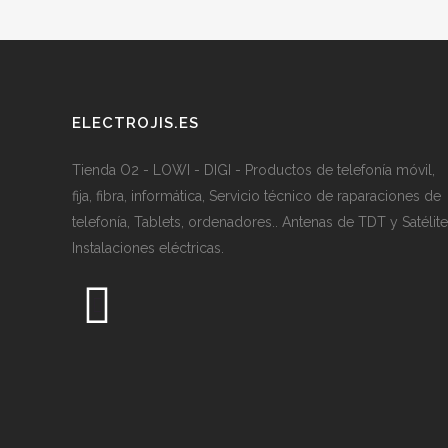
ELECTROJIS.ES
Tienda O2 - LOWI - DIGI - Productos de telefonía móvil,
fija, fibra, informática, Servicio técnico de raparaciones de
telefonía, Tablets, ordenadores.. Antenas de TDT y Satélite
Instalaciones eléctricas.