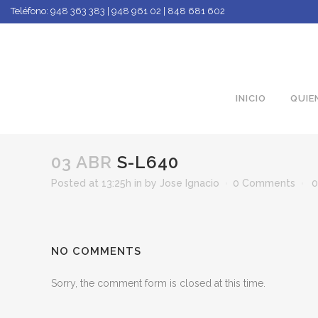
Teléfono:
948 363 383 | 948 961 02 | 848 681 602
INICIO
QUIE
03 ABR
S-L640
Posted at 13:25h
in
by
Jose Ignacio
0 Comments
0
NO COMMENTS
Sorry, the comment form is closed at this time.