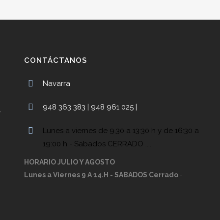
CONTÁCTANOS
Navarra
948 363 383 | 948 961 025 |
,
Lunes a viernes de 9,30 a 13:30 h y de 16:30 a
19:00 h - Sabados CERRADO ....
HORARIO JULIO Y AGOSTO
Lunes a Viernes 9 A 14.H - SABADOS Cerrado
-