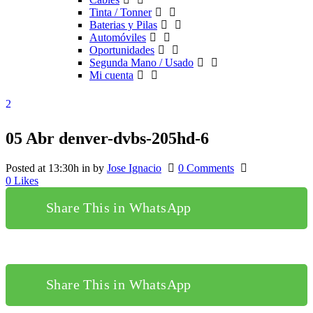
Tinta / Tonner
Baterias y Pilas
Automóviles
Oportunidades
Segunda Mano / Usado
Mi cuenta
05 Abr
denver-dvbs-205hd-6
Posted at 13:30h
in
by
Jose Ignacio
0 Comments
0
Likes
Share This in WhatsApp
Share This in WhatsApp