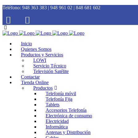
Teléfono:
948 363 383 | 948 961 02 | 848 681 602
Inicio
Quienes Somos
Productos y Servicios
LOWI
Servicio Técnico
Televisión Satélite
Contactar
Tienda Online
Productos
Telefonía móvil
Telefonía Fija
Tablets
Accesorios Telefonía
Electrónica de consumo
Electricidad
Informática
Antenas y Distribución
Cables