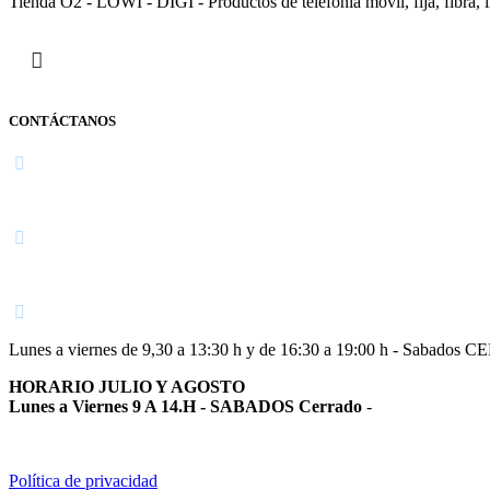
Tienda O2 - LOWI - DIGI - Productos de telefonía móvil, fija, fibra, i
CONTÁCTANOS
Navarra
948 363 383 | 948 961 025 |
Lunes a viernes de 9,30 a 13:30 h y de 16:30 a 19:00 h - Sabados 
HORARIO JULIO Y AGOSTO
Lunes a Viernes 9 A 14.H - SABADOS Cerrado
-
Política de privacidad