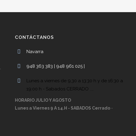
CONTÁCTANOS
Navarra
948 363 383 | 948 961 025 |
,
Lunes a viernes de 9,30 a 13:30 h y de 16:30 a
19:00 h - Sabados CERRADO ....
HORARIO JULIO Y AGOSTO
Lunes a Viernes 9 A 14.H - SABADOS Cerrado
-