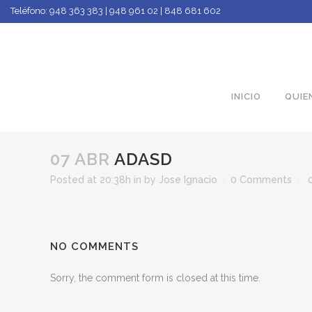
Teléfono:
948 363 383 | 948 961 02 | 848 681 602
INICIO
QUIE
07 ABR
ADASD
Posted at 20:38h
in
by
Jose Ignacio
0 Comments
NO COMMENTS
Sorry, the comment form is closed at this time.