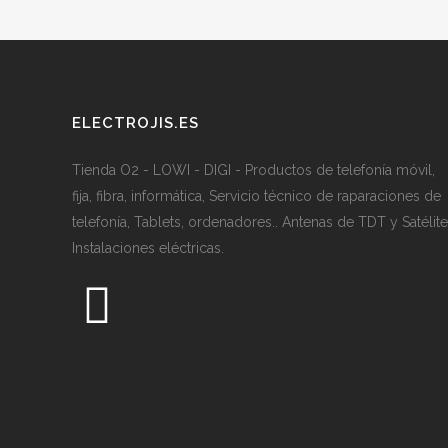
ELECTROJIS.ES
Tienda O2 - LOWI - DIGI - Productos de telefonía móvil,
fija, fibra, informática, Servicio técnico de raparaciones de
telefonía, Tablets, ordenadores.. Antenas de TDT y Satélite
Instalaciones eléctricas.