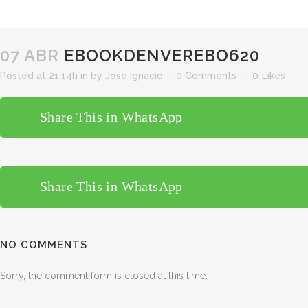
07 ABR
EBOOKDENVEREBO620
Posted at 21:14h
in
by
Jose Ignacio
0 Comments
0
Likes
Share This in WhatsApp
Share This in WhatsApp
NO COMMENTS
Sorry, the comment form is closed at this time.