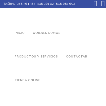
Teléfono:
948 363 383 | 948 961 02 | 848 681 602
INICIO
QUIENES SOMOS
PRODUCTOS Y SERVICIOS
CONTACTAR
TIENDA ONLINE