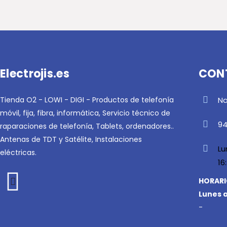
Electrojis.es
CON
Tienda O2 - LOWI - DIGI - Productos de telefonía
Na
móvil, fija, fibra, informática, Servicio técnico de
94
raparaciones de telefonía, Tablets, ordenadores..
Antenas de TDT y Satélite, Instalaciones
Lu
eléctricas.
16
HORARI
Lunes a
-