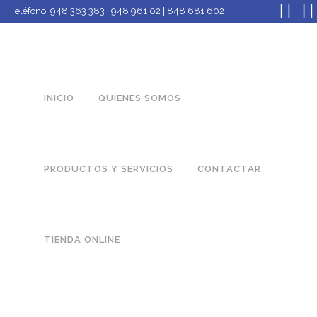
Teléfono:
948 363 383 | 948 961 02 | 848 681 602
INICIO
QUIENES SOMOS
PRODUCTOS Y SERVICIOS
CONTACTAR
TIENDA ONLINE