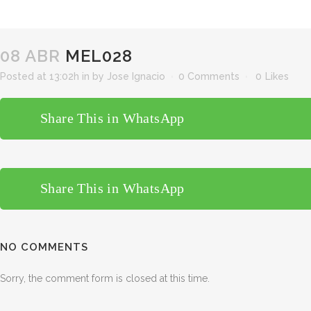
08 ABR
MEL028
Posted at 13:02h
in
by
Jose Ignacio
0 Comments
0
Likes
Share This in WhatsApp
Share This in WhatsApp
NO COMMENTS
Sorry, the comment form is closed at this time.