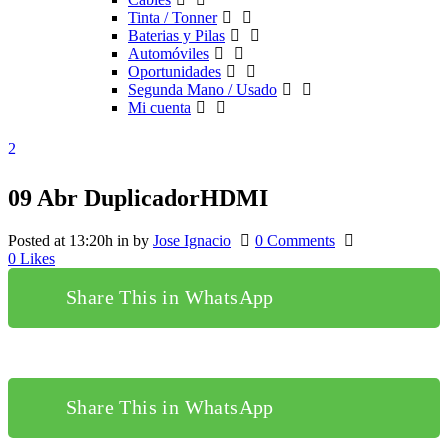
Tinta / Tonner
Baterias y Pilas
Automóviles
Oportunidades
Segunda Mano / Usado
Mi cuenta
09 Abr
DuplicadorHDMI
Posted at 13:20h
in
by
Jose Ignacio
0 Comments
0
Likes
Share This in WhatsApp
Share This in WhatsApp