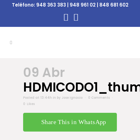
Teléfono:
948 363 383 | 948 961 02 | 848 681 602
09 Abr
HDMICODO1_thum
Posted at 13:44h
in
by
Jose Ignacio
0 Comments
0
Likes
Share This in WhatsApp