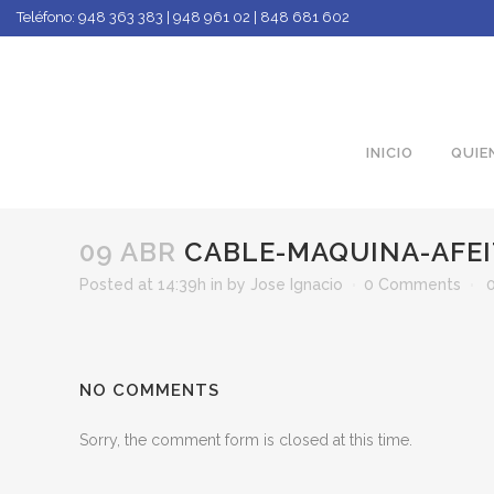
Teléfono:
948 363 383 | 948 961 02 | 848 681 602
INICIO
QUIE
09 ABR
CABLE-MAQUINA-AFEIT
Posted at 14:39h
in
by
Jose Ignacio
0 Comments
NO COMMENTS
Sorry, the comment form is closed at this time.