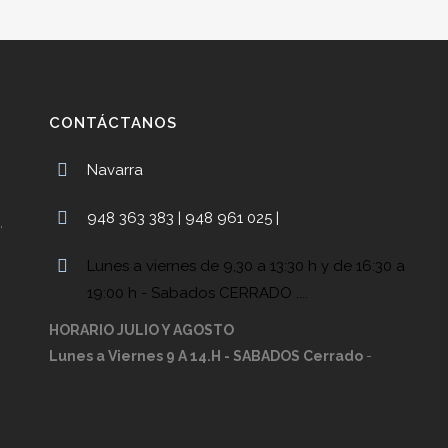
CONTÁCTANOS
Navarra
948 363 383 | 948 961 025 |
,
Lunes a viernes de 9,30 a 13:30 h y de 16:30 a
19:00 h - Sabados CERRADO ....
HORARIO JULIO Y AGOSTO
Lunes a Viernes 9 A 14.H - SABADOS Cerrado
-