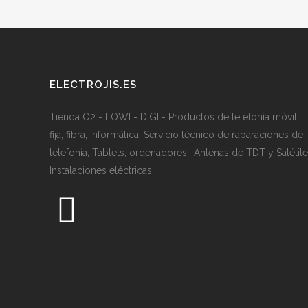
ELECTROJIS.ES
Tienda O2 - LOWI - DIGI - Productos de telefonía móvil,
fija, fibra, informática, Servicio técnico de raparaciones de
telefonía, Tablets, ordenadores.. Antenas de TDT y Satélite
Instalaciones eléctricas.