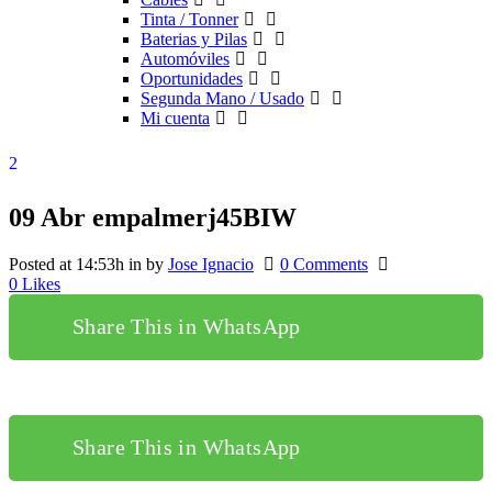
Tinta / Tonner
Baterias y Pilas
Automóviles
Oportunidades
Segunda Mano / Usado
Mi cuenta
09 Abr
empalmerj45BIW
Posted at 14:53h
in
by
Jose Ignacio
0 Comments
0
Likes
Share This in WhatsApp
Share This in WhatsApp