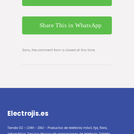
Share This in WhatsApp
Sorry, the comment form is closed at this time.
Electrojis.es
Tienda O2 - LOWI - DIGI - Productos de telefonía móvil, fija, fibra,
informática, Servicio técnico de raparaciones de telefonía, Tablets,