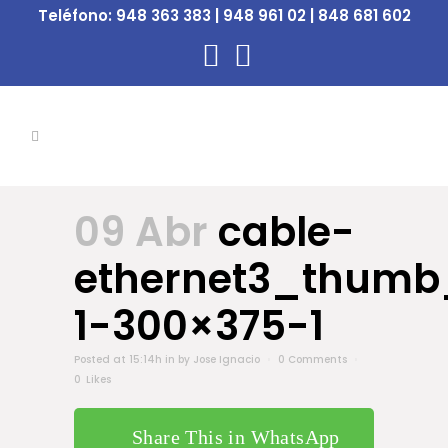
Teléfono:
948 363 383 | 948 961 02 | 848 681 602
09 Abr
cable-
ethernet3_thumb
1-300×375-1
Posted at 15:14h
in
by
Jose Ignacio
0 Comments
0
Likes
Share This in WhatsApp