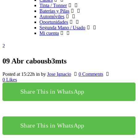
Tinta / Tonner
Baterias y Pilas
Automóviles
Oportunidades
Segunda Mano / Usado
Mi cuenta
09 Abr
cabousb3mts
Posted at 15:22h
in
by
Jose Ignacio
0 Comments
0
Likes
Share This in WhatsApp
Share This in WhatsApp