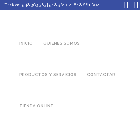
Teléfono:
948 363 383 | 948 961 02 | 848 681 602
INICIO
QUIENES SOMOS
PRODUCTOS Y SERVICIOS
CONTACTAR
TIENDA ONLINE