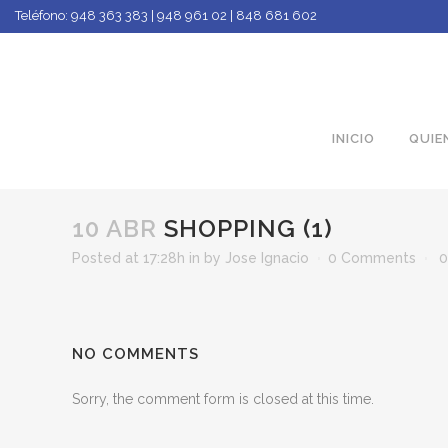
Teléfono:
948 363 383 | 948 961 02 | 848 681 602
INICIO
QUIE
10 ABR
SHOPPING (1)
Posted at 17:28h
in
by
Jose Ignacio
0 Comments
0
NO COMMENTS
Sorry, the comment form is closed at this time.