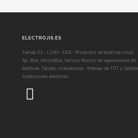
ELECTROJIS.ES
Tienda O2 - LOWI - DIGI - Productos de telefonía móvil,
fija, fibra, informática, Servicio técnico de raparaciones de
telefonía, Tablets, ordenadores.. Antenas de TDT y Satélite
Instalaciones eléctricas.