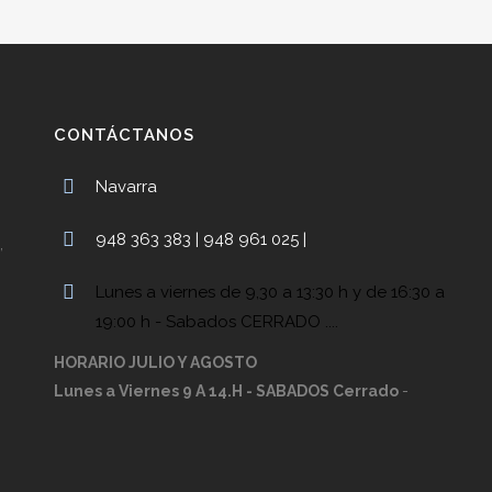
CONTÁCTANOS
Navarra
948 363 383 | 948 961 025 |
,
Lunes a viernes de 9,30 a 13:30 h y de 16:30 a
19:00 h - Sabados CERRADO ....
HORARIO JULIO Y AGOSTO
Lunes a Viernes 9 A 14.H - SABADOS Cerrado
-