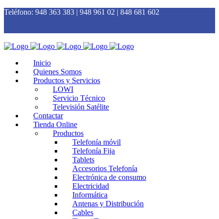
Teléfono:
948 363 383 | 948 961 02 | 848 681 602
Inicio
Quienes Somos
Productos y Servicios
LOWI
Servicio Técnico
Televisión Satélite
Contactar
Tienda Online
Productos
Telefonía móvil
Telefonía Fija
Tablets
Accesorios Telefonía
Electrónica de consumo
Electricidad
Informática
Antenas y Distribución
Cables