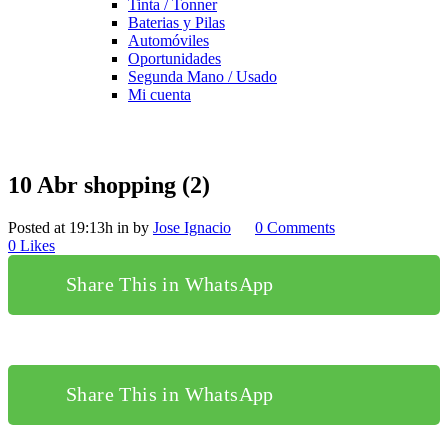
Tinta / Tonner
Baterias y Pilas
Automóviles
Oportunidades
Segunda Mano / Usado
Mi cuenta
10 Abr
shopping (2)
Posted at 19:13h
in
by
Jose Ignacio
0 Comments
0
Likes
Share This in WhatsApp
Share This in WhatsApp