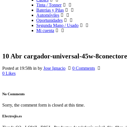
Tinta / Tonner
Baterias y Pilas
Automóviles
Oportunidades
Segunda Mano / Usado
Mi cuenta
10 Abr
cargador-universal-45w-8conector
Posted at 19:58h
in
by
Jose Ignacio
0 Comments
0
Likes
No Comments
Sorry, the comment form is closed at this time.
Electrojis.es