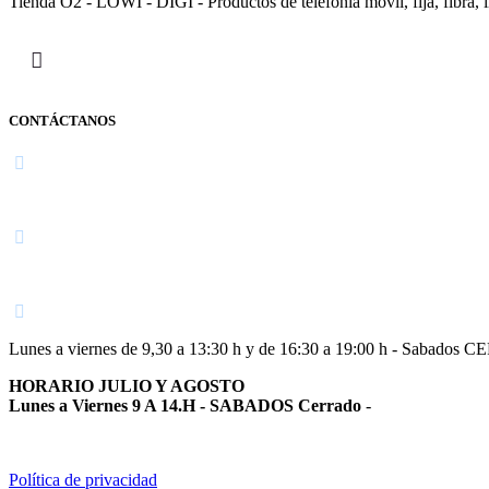
Tienda O2 - LOWI - DIGI - Productos de telefonía móvil, fija, fibra, i
CONTÁCTANOS
Navarra
948 363 383 | 948 961 025 |
Lunes a viernes de 9,30 a 13:30 h y de 16:30 a 19:00 h - Sabados 
HORARIO JULIO Y AGOSTO
Lunes a Viernes 9 A 14.H - SABADOS Cerrado
-
Política de privacidad