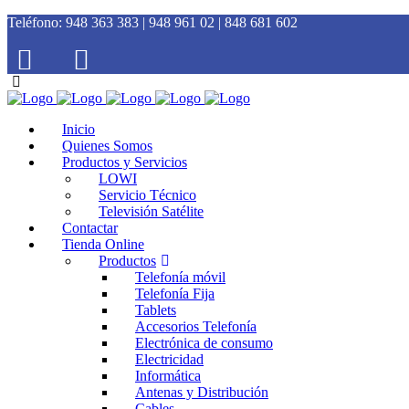
Teléfono:
948 363 383 | 948 961 02 | 848 681 602
Inicio
Quienes Somos
Productos y Servicios
LOWI
Servicio Técnico
Televisión Satélite
Contactar
Tienda Online
Productos
Telefonía móvil
Telefonía Fija
Tablets
Accesorios Telefonía
Electrónica de consumo
Electricidad
Informática
Antenas y Distribución
Cables