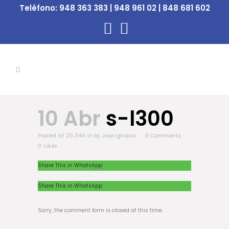
Teléfono:
948 363 383 | 948 961 02 | 848 681 602
10 Abr
s-l300
Posted at 20:34h
in
by
Jose Ignacio
0 Comments
0
Likes
Share This in WhatsApp
Share This in WhatsApp
Sorry, the comment form is closed at this time.