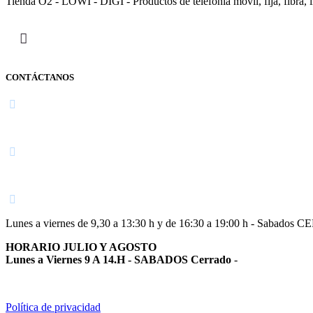
Tienda O2 - LOWI - DIGI - Productos de telefonía móvil, fija, fibra, i
CONTÁCTANOS
Navarra
948 363 383 | 948 961 025 |
Lunes a viernes de 9,30 a 13:30 h y de 16:30 a 19:00 h - Sabados 
HORARIO JULIO Y AGOSTO
Lunes a Viernes 9 A 14.H - SABADOS Cerrado
-
Política de privacidad