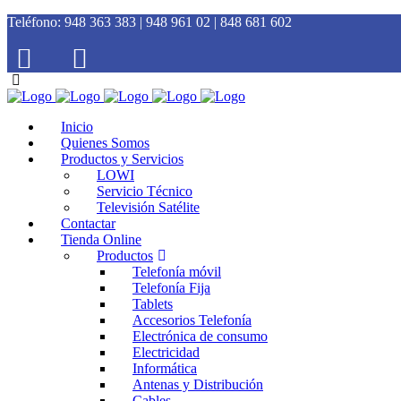
Teléfono:
948 363 383 | 948 961 02 | 848 681 602
Inicio
Quienes Somos
Productos y Servicios
LOWI
Servicio Técnico
Televisión Satélite
Contactar
Tienda Online
Productos
Telefonía móvil
Telefonía Fija
Tablets
Accesorios Telefonía
Electrónica de consumo
Electricidad
Informática
Antenas y Distribución
Cables