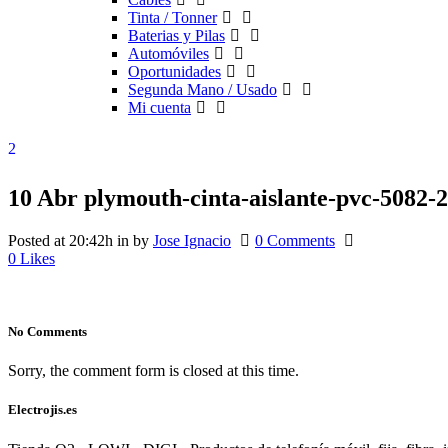
Tinta / Tonner
Baterias y Pilas
Automóviles
Oportunidades
Segunda Mano / Usado
Mi cuenta
10 Abr
plymouth-cinta-aislante-pvc-508
Posted at 20:42h
in
by
Jose Ignacio
0 Comments
0
Likes
No Comments
Sorry, the comment form is closed at this time.
Electrojis.es