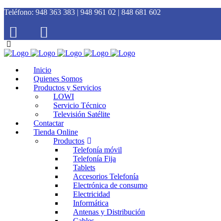
Teléfono:
948 363 383 | 948 961 02 | 848 681 602
Inicio
Quienes Somos
Productos y Servicios
LOWI
Servicio Técnico
Televisión Satélite
Contactar
Tienda Online
Productos
Telefonía móvil
Telefonía Fija
Tablets
Accesorios Telefonía
Electrónica de consumo
Electricidad
Informática
Antenas y Distribución
Cables