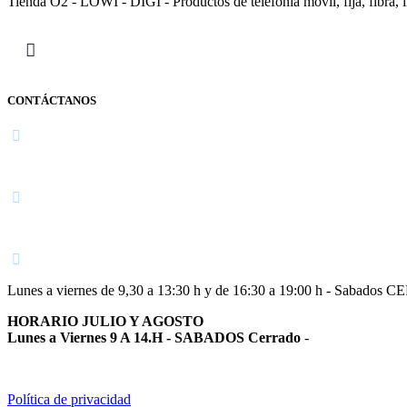
Tienda O2 - LOWI - DIGI - Productos de telefonía móvil, fija, fibra, i
CONTÁCTANOS
Navarra
948 363 383 | 948 961 025 |
Lunes a viernes de 9,30 a 13:30 h y de 16:30 a 19:00 h - Sabados 
HORARIO JULIO Y AGOSTO
Lunes a Viernes 9 A 14.H - SABADOS Cerrado
-
Política de privacidad