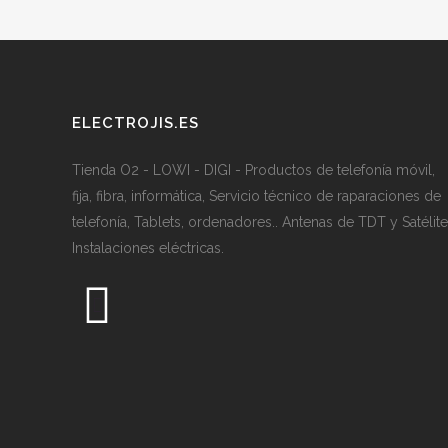
ELECTROJIS.ES
Tienda O2 - LOWI - DIGI - Productos de telefonía móvil,
fija, fibra, informática, Servicio técnico de raparaciones de
telefonía, Tablets, ordenadores.. Antenas de TDT y Satélite
Instalaciones eléctricas.