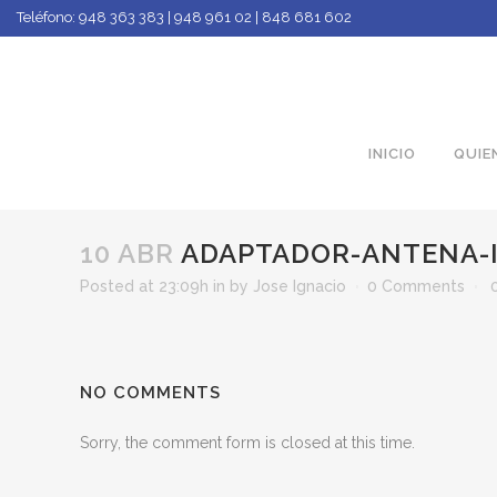
Teléfono:
948 363 383 | 948 961 02 | 848 681 602
INICIO
QUIE
10 ABR
ADAPTADOR-ANTENA-
Posted at 23:09h
in
by
Jose Ignacio
0 Comments
NO COMMENTS
Sorry, the comment form is closed at this time.