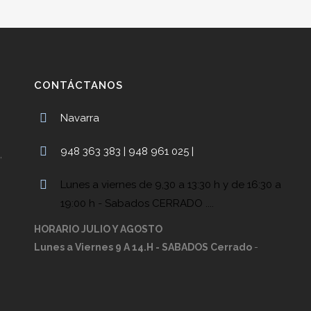
CONTÁCTANOS
Navarra
948 363 383 | 948 961 025 |
,
Lunes a viernes de 9,30 a 13:30 h y de 16:30 a
19:00 h - Sabados CERRADO ....
HORARIO JULIO Y AGOSTO
Lunes a Viernes 9 A 14.H - SABADOS Cerrado
-