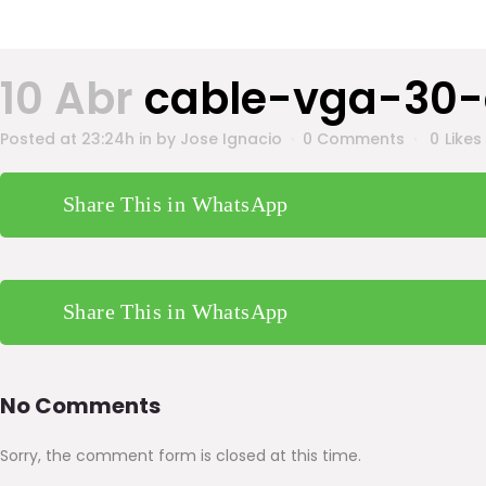
10 Abr
cable-vga-3
Posted at 23:24h
in
by
Jose Ignacio
0 Comments
0
Likes
Share This in WhatsApp
Share This in WhatsApp
No Comments
Sorry, the comment form is closed at this time.