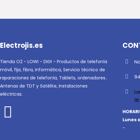
Electrojis.es
CON
Tienda O2 - LOWI - DIGI - Productos de telefonía
Na
móvil, fija, fibra, informática, Servicio técnico de
94
raparaciones de telefonía, Tablets, ordenadores..
Antenas de TDT y Satélite, Instalaciones
Lu
eléctricas.
16
HORARI
Lunes a
-