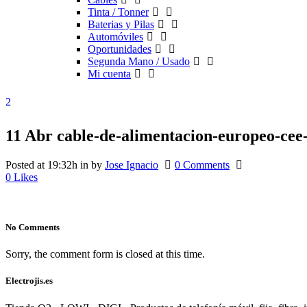
Tinta / Tonner
Baterias y Pilas
Automóviles
Oportunidades
Segunda Mano / Usado
Mi cuenta
11 Abr
cable-de-alimentacion-europeo-cee-
Posted at 19:32h
in
by
Jose Ignacio
0 Comments
0
Likes
No Comments
Sorry, the comment form is closed at this time.
Electrojis.es