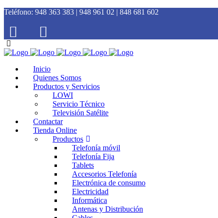
Teléfono:
948 363 383 | 948 961 02 | 848 681 602
Inicio
Quienes Somos
Productos y Servicios
LOWI
Servicio Técnico
Televisión Satélite
Contactar
Tienda Online
Productos
Telefonía móvil
Telefonía Fija
Tablets
Accesorios Telefonía
Electrónica de consumo
Electricidad
Informática
Antenas y Distribución
Cables