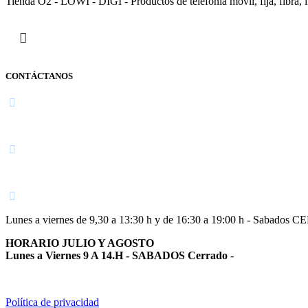
Tienda O2 - LOWI - DIGI - Productos de telefonía móvil, fija, fibra, i
CONTÁCTANOS
Navarra
948 363 383 | 948 961 025 |
Lunes a viernes de 9,30 a 13:30 h y de 16:30 a 19:00 h - Sabados 
HORARIO JULIO Y AGOSTO
Lunes a Viernes 9 A 14.H - SABADOS Cerrado
-
Política de privacidad