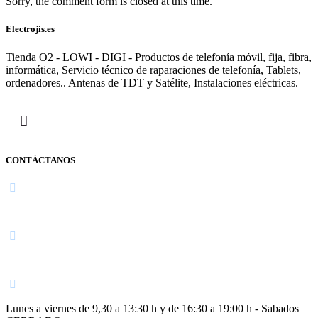
Sorry, the comment form is closed at this time.
Electrojis.es
Tienda O2 - LOWI - DIGI - Productos de telefonía móvil, fija, fibra,
informática, Servicio técnico de raparaciones de telefonía, Tablets,
ordenadores.. Antenas de TDT y Satélite, Instalaciones eléctricas.
CONTÁCTANOS
Navarra
948 363 383 | 948 961 025 |
Lunes a viernes de 9,30 a 13:30 h y de 16:30 a 19:00 h - Sabados