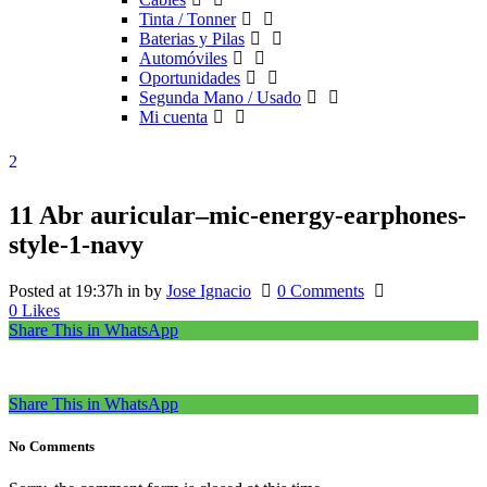
Tinta / Tonner
Baterias y Pilas
Automóviles
Oportunidades
Segunda Mano / Usado
Mi cuenta
11 Abr
auricular–mic-energy-earphones-
style-1-navy
Posted at 19:37h
in
by
Jose Ignacio
0 Comments
0
Likes
Share This in WhatsApp
Share This in WhatsApp
No Comments