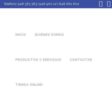
Teléfono:
948 363 383 | 948 961 02 | 848 681 602
INICIO
QUIENES SOMOS
PRODUCTOS Y SERVICIOS
CONTACTAR
TIENDA ONLINE