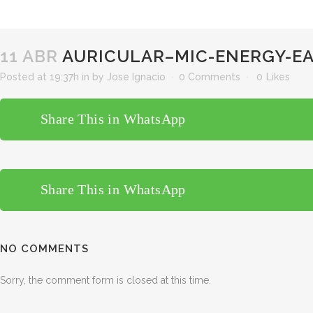
11 ABR
AURICULAR–MIC-ENERGY-EA
Posted at 19:37h
in
by
Jose Ignacio
0 Comments
0
Likes
Share This in WhatsApp
Share This in WhatsApp
NO COMMENTS
Sorry, the comment form is closed at this time.