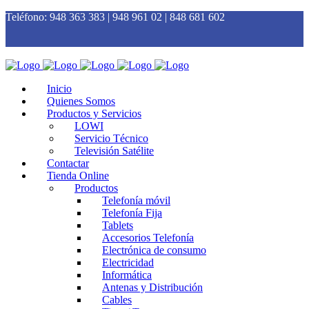
Teléfono:
948 363 383 | 948 961 02 | 848 681 602
Inicio
Quienes Somos
Productos y Servicios
LOWI
Servicio Técnico
Televisión Satélite
Contactar
Tienda Online
Productos
Telefonía móvil
Telefonía Fija
Tablets
Accesorios Telefonía
Electrónica de consumo
Electricidad
Informática
Antenas y Distribución
Cables