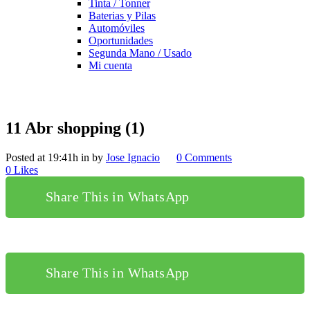
Tinta / Tonner
Baterias y Pilas
Automóviles
Oportunidades
Segunda Mano / Usado
Mi cuenta
11 Abr
shopping (1)
Posted at 19:41h
in
by
Jose Ignacio
0 Comments
0
Likes
Share This in WhatsApp
Share This in WhatsApp