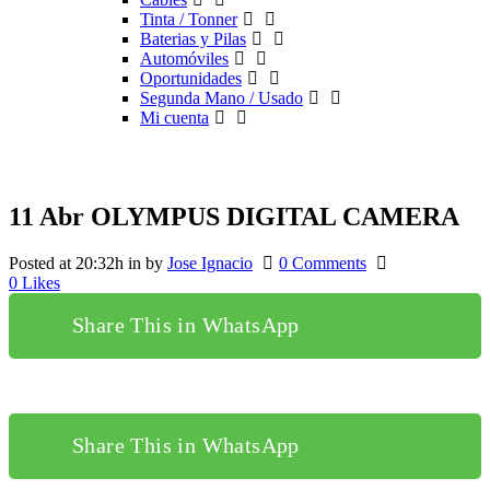
Tinta / Tonner
Baterias y Pilas
Automóviles
Oportunidades
Segunda Mano / Usado
Mi cuenta
11 Abr
OLYMPUS DIGITAL CAMERA
Posted at 20:32h
in
by
Jose Ignacio
0 Comments
0
Likes
Share This in WhatsApp
Share This in WhatsApp