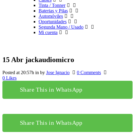
Tinta / Tonner
Baterias y Pilas
Automóviles
Oportunidades
Segunda Mano / Usado
Mi cuenta
15 Abr
jackaudiomicro
Posted at 20:57h
in
by
Jose Ignacio
0 Comments
0
Likes
Share This in WhatsApp
Share This in WhatsApp