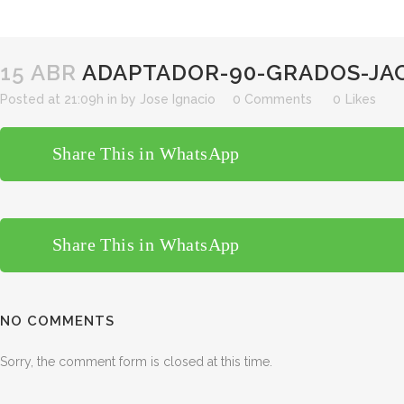
15 ABR
ADAPTADOR-90-GRADOS-JA
Posted at 21:09h
in
by
Jose Ignacio
0 Comments
0
Likes
Share This in WhatsApp
Share This in WhatsApp
NO COMMENTS
Sorry, the comment form is closed at this time.