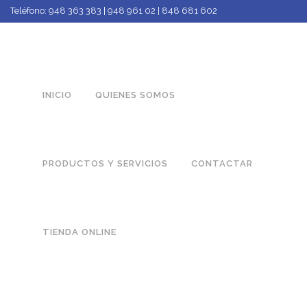
Teléfono:
948 363 383 | 948 961 02 | 848 681 602
INICIO
QUIENES SOMOS
PRODUCTOS Y SERVICIOS
CONTACTAR
TIENDA ONLINE