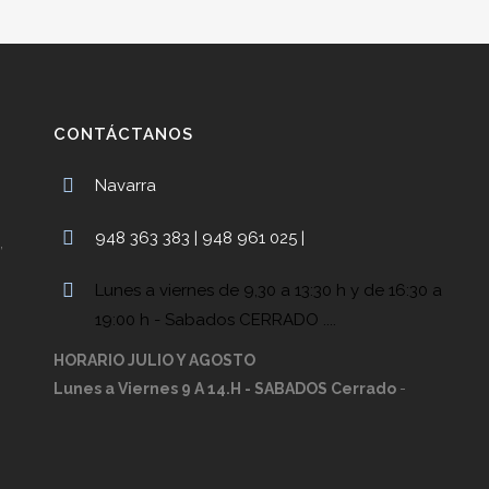
CONTÁCTANOS
Navarra
948 363 383 | 948 961 025 |
,
Lunes a viernes de 9,30 a 13:30 h y de 16:30 a
19:00 h - Sabados CERRADO ....
HORARIO JULIO Y AGOSTO
Lunes a Viernes 9 A 14.H - SABADOS Cerrado
-