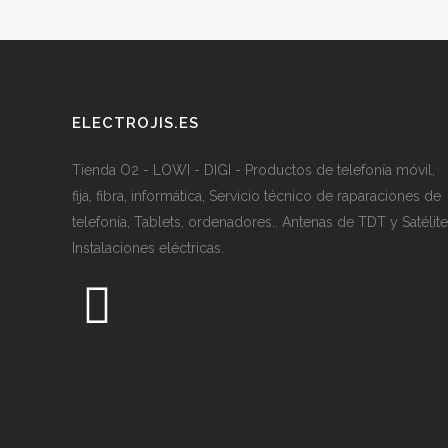
ELECTROJIS.ES
Tienda O2 - LOWI - DIGI - Productos de telefonía móvil,
fija, fibra, informática, Servicio técnico de raparaciones de
telefonía, Tablets, ordenadores.. Antenas de TDT y Satélite
Instalaciones eléctricas.