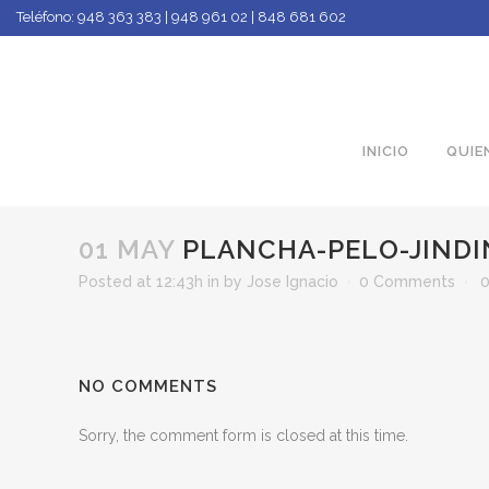
Teléfono:
948 363 383 | 948 961 02 | 848 681 602
INICIO
QUIE
01 MAY
PLANCHA-PELO-JINDI
Posted at 12:43h
in
by
Jose Ignacio
0 Comments
NO COMMENTS
Sorry, the comment form is closed at this time.