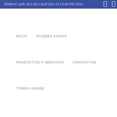
Teléfono:
948 363 383 | 948 961 02 | 848 681 602
INICIO
QUIENES SOMOS
PRODUCTOS Y SERVICIOS
CONTACTAR
TIENDA ONLINE