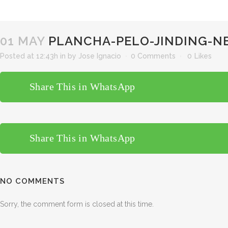
01 MAY
PLANCHA-PELO-JINDING-N
Posted at 12:43h
in
by
Jose Ignacio
0 Comments
0
Likes
Share This in WhatsApp
Share This in WhatsApp
NO COMMENTS
Sorry, the comment form is closed at this time.