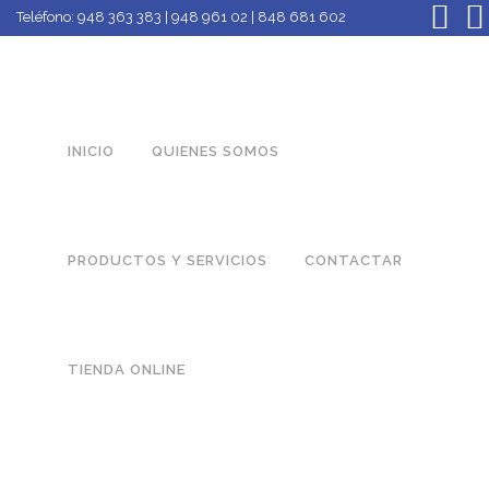
Teléfono:
948 363 383 | 948 961 02 | 848 681 602
INICIO
QUIENES SOMOS
PRODUCTOS Y SERVICIOS
CONTACTAR
TIENDA ONLINE