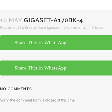
10 MAY
GIGASET-A170BK-4
Posted at 17:23h
in
by
Jose Ignacio
0 Comments
0
Likes
Share This in WhatsApp
Share This in WhatsApp
NO COMMENTS
Sorry, the comment form is closed at this time.