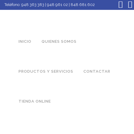
Teléfono:
948 363 383 | 948 961 02 | 848 681 602
INICIO
QUIENES SOMOS
PRODUCTOS Y SERVICIOS
CONTACTAR
TIENDA ONLINE