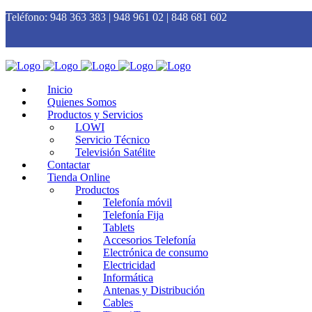
Teléfono:
948 363 383 | 948 961 02 | 848 681 602
Inicio
Quienes Somos
Productos y Servicios
LOWI
Servicio Técnico
Televisión Satélite
Contactar
Tienda Online
Productos
Telefonía móvil
Telefonía Fija
Tablets
Accesorios Telefonía
Electrónica de consumo
Electricidad
Informática
Antenas y Distribución
Cables