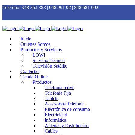
Teléfono:
948 363 383 | 948 961 02 | 848 681 602
Inicio
Quienes Somos
Productos y Servicios
LOWI
Servicio Técnico
Televisión Satélite
Contactar
Tienda Online
Productos
Telefonía móvil
Telefonía Fija
Tablets
Accesorios Telefonía
Electrónica de consumo
Electricidad
Informática
Antenas y Distribución
Cables