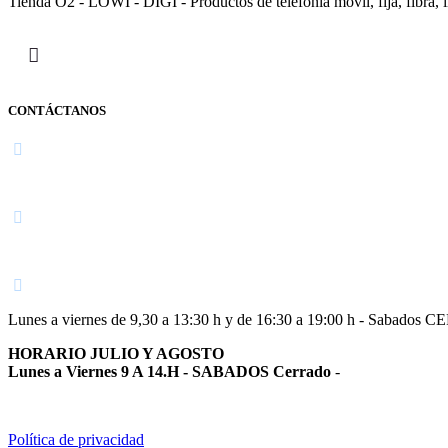
Tienda O2 - LOWI - DIGI - Productos de telefonía móvil, fija, fibra, i
CONTÁCTANOS
Navarra
948 363 383 | 948 961 025 |
Lunes a viernes de 9,30 a 13:30 h y de 16:30 a 19:00 h - Sabados 
HORARIO JULIO Y AGOSTO
Lunes a Viernes 9 A 14.H - SABADOS Cerrado
-
Política de privacidad