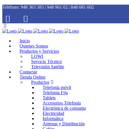
Teléfono:
948 363 383 | 948 961 02 | 848 681 602
Inicio
Quienes Somos
Productos y Servicios
LOWI
Servicio Técnico
Televisión Satélite
Contactar
Tienda Online
Productos
Telefonía móvil
Telefonía Fija
Tablets
Accesorios Telefonía
Electrónica de consumo
Electricidad
Informática
Antenas y Distribución
Cables