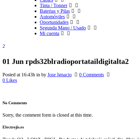
Tinta / Tonner
Baterias y Pilas
Automóviles
Oportunidades
Segunda Mano / Usado
Mi cuenta
01 Jun
rpds32blradioportataildigitalta2
Posted at 16:43h
in
by
Jose Ignacio
0 Comments
0
Likes
No Comments
Sorry, the comment form is closed at this time.
Electrojis.es