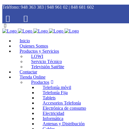
Teléfono:
948 363 383 | 948 961 02 | 848 681 602
Inicio
Quienes Somos
Productos y Servicios
LOWI
Servicio Técnico
Televisión Satélite
Contactar
Tienda Online
Productos
Telefonía móvil
Telefonía Fija
Tablets
Accesorios Telefonía
Electrónica de consumo
Electricidad
Informática
Antenas y Distribución
Cables