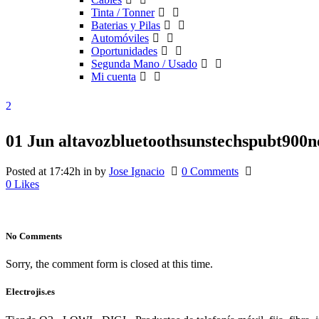
Tinta / Tonner
Baterias y Pilas
Automóviles
Oportunidades
Segunda Mano / Usado
Mi cuenta
01 Jun
altavozbluetoothsunstechspubt900ne
Posted at 17:42h
in
by
Jose Ignacio
0 Comments
0
Likes
No Comments
Sorry, the comment form is closed at this time.
Electrojis.es