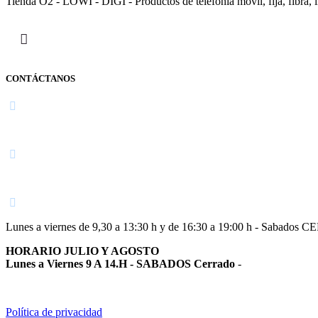
Tienda O2 - LOWI - DIGI - Productos de telefonía móvil, fija, fibra, i
CONTÁCTANOS
Navarra
948 363 383 | 948 961 025 |
Lunes a viernes de 9,30 a 13:30 h y de 16:30 a 19:00 h - Sabados 
HORARIO JULIO Y AGOSTO
Lunes a Viernes 9 A 14.H - SABADOS Cerrado
-
Política de privacidad