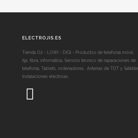
ELECTROJIS.ES
Tienda O2 - LOWI - DIGI - Productos de telefonía móvil,
fija, fibra, informática, Servicio técnico de raparaciones de
telefonía, Tablets, ordenadores.. Antenas de TDT y Satélite
Instalaciones eléctricas.