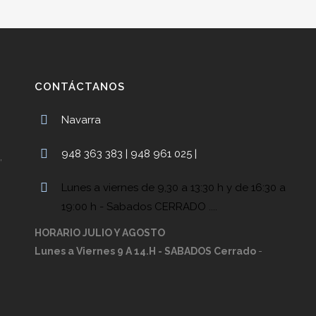
CONTÁCTANOS
Navarra
948 363 383 | 948 961 025 |
,
Lunes a viernes de 9,30 a 13:30 h y de 16:30 a
19:00 h - Sabados CERRADO ....
HORARIO JULIO Y AGOSTO
Lunes a Viernes 9 A 14.H - SABADOS Cerrado
-