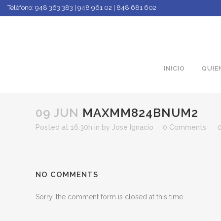
Teléfono:
948 363 383 | 948 961 02 | 848 681 602
INICIO
QUIE
09 JUN
MAXMM824BNUM2
Posted at 16:30h
in
by
Jose Ignacio
0 Comments
NO COMMENTS
Sorry, the comment form is closed at this time.