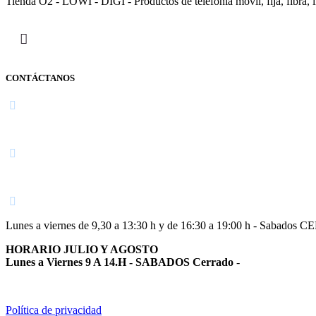
Tienda O2 - LOWI - DIGI - Productos de telefonía móvil, fija, fibra, i
CONTÁCTANOS
Navarra
948 363 383 | 948 961 025 |
Lunes a viernes de 9,30 a 13:30 h y de 16:30 a 19:00 h - Sabados 
HORARIO JULIO Y AGOSTO
Lunes a Viernes 9 A 14.H - SABADOS Cerrado
-
Política de privacidad