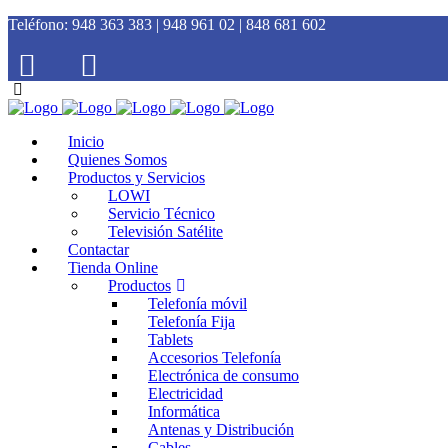
Teléfono:
948 363 383 | 948 961 02 | 848 681 602
Inicio
Quienes Somos
Productos y Servicios
LOWI
Servicio Técnico
Televisión Satélite
Contactar
Tienda Online
Productos
Telefonía móvil
Telefonía Fija
Tablets
Accesorios Telefonía
Electrónica de consumo
Electricidad
Informática
Antenas y Distribución
Cables