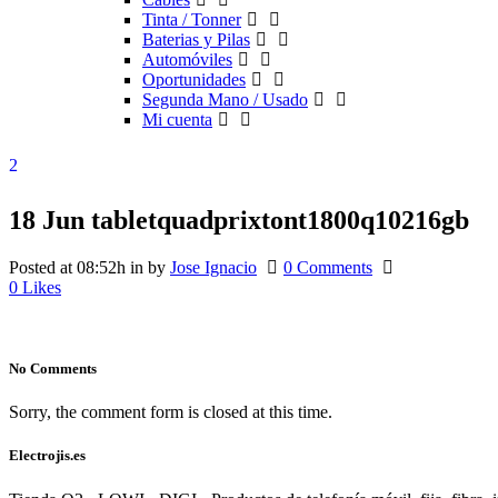
Tinta / Tonner
Baterias y Pilas
Automóviles
Oportunidades
Segunda Mano / Usado
Mi cuenta
18 Jun
tabletquadprixtont1800q10216gb
Posted at 08:52h
in
by
Jose Ignacio
0 Comments
0
Likes
No Comments
Sorry, the comment form is closed at this time.
Electrojis.es