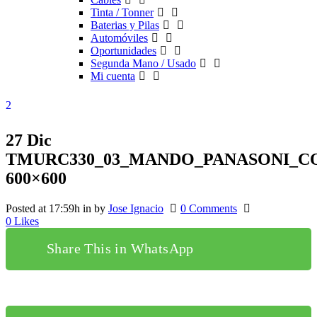
Tinta / Tonner
Baterias y Pilas
Automóviles
Oportunidades
Segunda Mano / Usado
Mi cuenta
27 Dic
TMURC330_03_MANDO_PANASONI_C
600×600
Posted at 17:59h
in
by
Jose Ignacio
0 Comments
0
Likes
Share This in WhatsApp