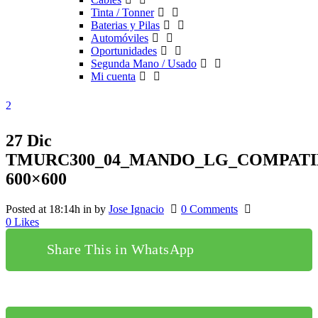
Tinta / Tonner
Baterias y Pilas
Automóviles
Oportunidades
Segunda Mano / Usado
Mi cuenta
27 Dic
TMURC300_04_MANDO_LG_COMPATI
600×600
Posted at 18:14h
in
by
Jose Ignacio
0 Comments
0
Likes
Share This in WhatsApp