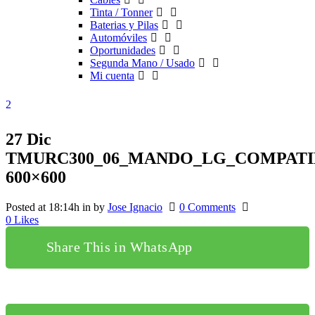
Tinta / Tonner
Baterias y Pilas
Automóviles
Oportunidades
Segunda Mano / Usado
Mi cuenta
27 Dic
TMURC300_06_MANDO_LG_COMPATI
600×600
Posted at 18:14h
in
by
Jose Ignacio
0 Comments
0
Likes
Share This in WhatsApp