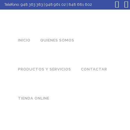
Teléfono:
948 363 383 | 948 961 02 | 848 681 602
INICIO
QUIENES SOMOS
PRODUCTOS Y SERVICIOS
CONTACTAR
TIENDA ONLINE