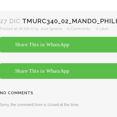
27 DIC
TMURC340_02_MANDO_PHILI
Posted at 18:22h
in
by
Jose Ignacio
0 Comments
0
Likes
Share This in WhatsApp
Share This in WhatsApp
NO COMMENTS
Sorry, the comment form is closed at this time.