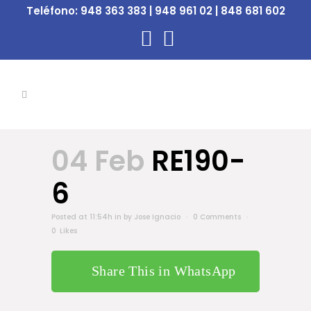
Teléfono:
948 363 383 | 948 961 02 | 848 681 602
04 Feb
RE190-
6
Posted at 11:54h
in
by
Jose Ignacio
0 Comments
0
Likes
Share This in WhatsApp