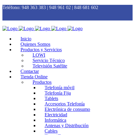
Teléfono:
948 363 383 | 948 961 02 | 848 681 602
Inicio
Quienes Somos
Productos y Servicios
LOWI
Servicio Técnico
Televisión Satélite
Contactar
Tienda Online
Productos
Telefonía móvil
Telefonía Fija
Tablets
Accesorios Telefonía
Electrónica de consumo
Electricidad
Informática
Antenas y Distribución
Cables