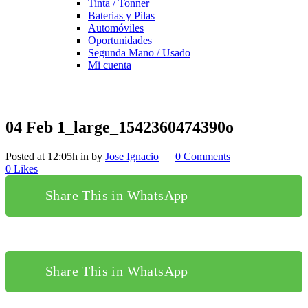
Tinta / Tonner
Baterias y Pilas
Automóviles
Oportunidades
Segunda Mano / Usado
Mi cuenta
04 Feb
1_large_1542360474390o
Posted at 12:05h
in
by
Jose Ignacio
0 Comments
0
Likes
Share This in WhatsApp
Share This in WhatsApp