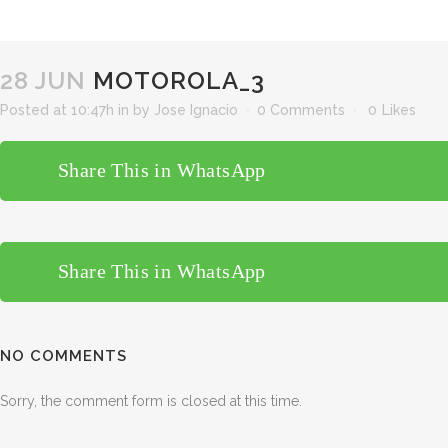
28 JUN
MOTOROLA_3
Posted at 10:47h
in
by
Jose Ignacio
0 Comments
0
Likes
Share This in WhatsApp
Share This in WhatsApp
NO COMMENTS
Sorry, the comment form is closed at this time.