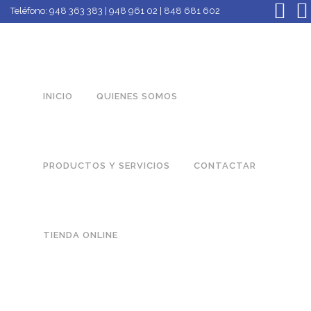
Teléfono:
948 363 383 | 948 961 02 | 848 681 602
INICIO
QUIENES SOMOS
PRODUCTOS Y SERVICIOS
CONTACTAR
TIENDA ONLINE