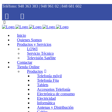
Teléfono:
948 363 383 | 948 961 02 | 848 681 602
Inicio
Quienes Somos
Productos y Servicios
LOWI
Servicio Técnico
Televisión Satélite
Contactar
Tienda Online
Productos
Telefonía móvil
Telefonía Fija
Tablets
Accesorios Telefonía
Electrónica de consumo
Electricidad
Informática
Antenas y Distribución
Cables